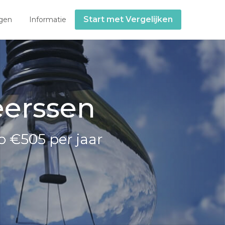
Start met Vergelijken
gen
Informatie
eerssen
o €505 per jaar