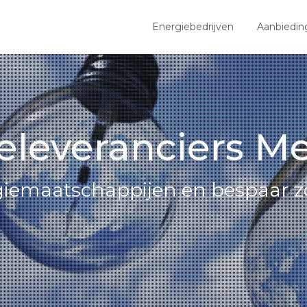
Energiebedrijven
Aanbiedin
eleveranciers M
giemaatschappijen en bespaar z