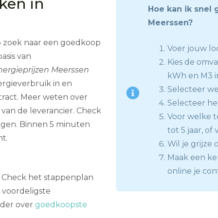
jken in
Hoe kan ik snel 
Meerssen?
p zoek naar een goedkoop
Voer jouw loc
asis van
Kies de omva
nergieprijzen Meerssen
kWh en M3 i
rgieverbruik in en
Selecteer we
ract. Meer weten over
Selecteer het
e van de leverancier. Check
Voor welke te
ngen. Binnen 5 minuten
tot 5 jaar, of
t.
Wil je grijze
Maak een keu
online je con
en? Check het stappenplan
 voordeligste
rder over
goedkoopste