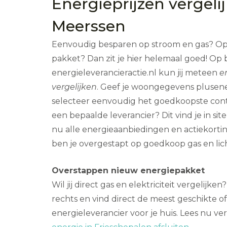
Energieprijzen vergeli
Meerssen
Eenvoudig besparen op stroom en gas? O
pakket? Dan zit je hier helemaal goed! Op b
energieleverancieractie.nl kun jij meteen
e
vergelijken
. Geef je woongegevens plusene
selecteer eenvoudig het goedkoopste cont
een bepaalde leverancier? Dit vind je in sit
nu alle energieaanbiedingen en actiekorti
ben je overgestapt op goedkoop gas en lich
Overstappen nieuw energiepakket
Wil jij direct gas en elektriciteit vergelijk
rechts en vind direct de meest geschikte of
energieleverancier voor je huis. Lees nu ve