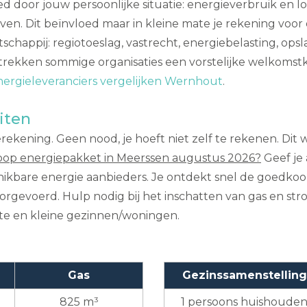
d door jouw persoonlijke situatie: energieverbruik en lo
rieven. Dit beïnvloed maar in kleine mate je rekening vo
chappij: regiotoeslag, vastrecht, energiebelasting, ops
trekken sommige organisaties een vorstelijke welkomstko
nergieleveranciers vergelijken Wernhout
.
iten
rekening. Geen nood, je hoeft niet zelf te rekenen. Dit
oop energiepakket in Meerssen augustus 2026?
Geef je 
hikbare energie aanbieders. Je ontdekt snel de goedkoo
 doorgevoerd. Hulp nodig bij het inschatten van gas en s
ote en kleine gezinnen/woningen.
Gas
Gezinssamenstelling
825 m³
1 persoons huishoude