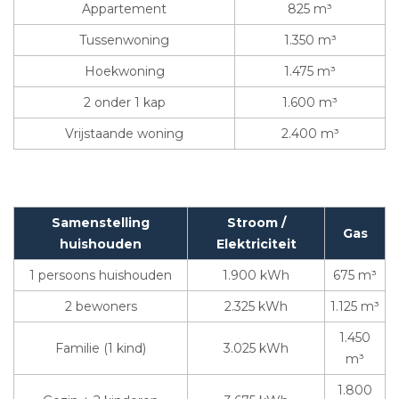
Appartement
825 m³
Tussenwoning
1.350 m³
Hoekwoning
1.475 m³
2 onder 1 kap
1.600 m³
Vrijstaande woning
2.400 m³
Samenstelling
Stroom /
Gas
huishouden
Elektriciteit
1 persoons huishouden
1.900 kWh
675 m³
2 bewoners
2.325 kWh
1.125 m³
1.450
Familie (1 kind)
3.025 kWh
m³
1.800