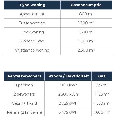
Type woning
Gasconsumptie
Appartement
800 m³
Tussenwoning
1.300 m³
Hoekwoning
1.500 m³
2 onder 1 kap
1.700 m³
Vrijstaande woning
2.300 m³
Aantal bewoners
Stroom / Elektriciteit
Gas
1 persoon
1.900 kWh
725 m³
2 bewoners
2.300 kWh
1.125 m³
Gezin + 1 kind
2.725 kWh
1.350 m³
Familie (2 kinderen)
3.475 kWh
1.600 m³