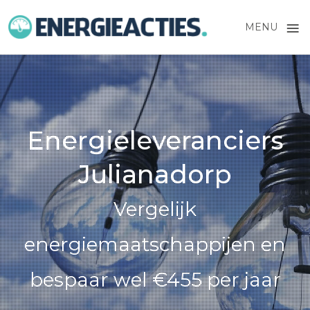
≡
MENU
Skip
to
content
Energieleveranciers
Julianadorp
Vergelijk
energiemaatschappijen en
bespaar wel €455 per jaar