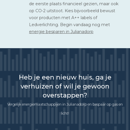
de eerste plaats financieel gezien, maar ook
op CO-2 uitstoot. Kies bijvoorbeeld bewust
voor producten met A++ labels of
Ledverlichting. Begin vandaag nog met
energie besparen in Julianadorp
Heb je een nieuw huis, ga je
verhuizen of wil je gewoon
overstappen?
Vergelijk energiemaatschappijen in Julianadorp en bespaar op gas en
licht!