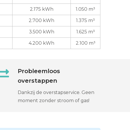
2.175 kWh
1.050 m³
2.700 kWh
1.375 m³
3.500 kWh
1.625 m³
4.200 kWh
2.100 m³
Probleemloos
overstappen
Dankzij de overstapservice. Geen
moment zonder stroom of gas!