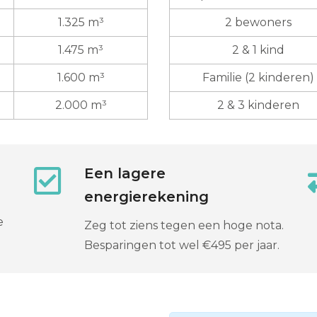
1.325 m³
2 bewoners
1.475 m³
2 & 1 kind
1.600 m³
Familie (2 kinderen)
2.000 m³
2 & 3 kinderen
Een lagere
energierekening
e
Zeg tot ziens tegen een hoge nota.
Besparingen tot wel €495 per jaar.