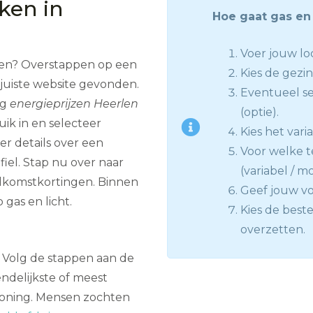
jken in
Hoe gaat gas en 
Voer jouw loc
even? Overstappen op een
Kies de gezi
juiste website gevonden.
Eventueel se
ug
energieprijzen Heerlen
(optie).
uik in en selecteer
Kies het vari
r details over een
Voor welke te
iel. Stap nu over naar
(variabel / mo
elkomstkortingen. Binnen
Geef jouw vo
gas en licht.
Kies de beste
overzetten.
en? Volg de stappen aan de
endelijkste of meest
 woning. Mensen zochten