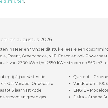
ld afsluiten
.
Heerlen augustus 2026
cten in Heerlen? Onder dit stukje lees je een opsommi
gie, Essent, Greenchoice, NLE, Eneco en ook Powerpeer
rbruik van 2300 kWh t/m 2550 kWh stroom en 950 m3 tot
eprijs 1 jaar Vast Actie
Qurrent – Groene s
 en Gas Variabel Onbepaald
Vandebron – 100% 
s tot 3 jaar Vast Actie
ENGIE – Modelcon
ne stroom en groen gas
Delta – Groene Str