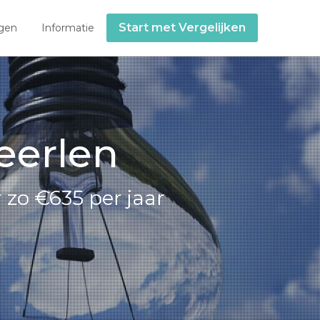
Start met Vergelijken
gen
Informatie
eerlen
 zo €635 per jaar