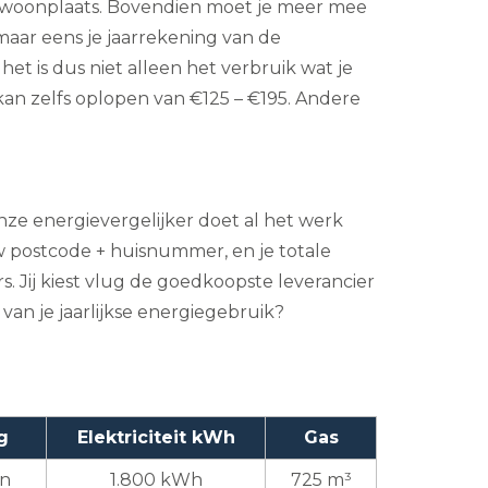
en woonplaats. Bovendien moet je meer mee
maar eens je jaarrekening van de
et is dus niet alleen het verbruik wat je
an zelfs oplopen van €125 – €195. Andere
nze energievergelijker doet al het werk
 postcode + huisnummer, en je totale
. Jij kiest vlug de goedkoopste leverancier
van je jaarlijkse energiegebruik?
g
Elektriciteit kWh
Gas
en
1.800 kWh
725 m³