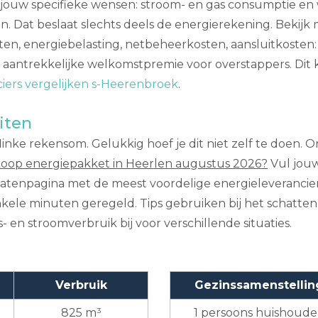
an jouw specifieke wensen: stroom- en gas consumptie 
. Dat beslaat slechts deels de energierekening. Bekijk 
ten, energiebelasting, netbeheerkosten, aansluitkosten: h
aantrekkelijke welkomstpremie voor overstappers. Dit k
iers vergelijken s-Heerenbroek
.
iten
inke rekensom. Gelukkig hoef je dit niet zelf te doen. O
oop energiepakket in Heerlen augustus 2026?
Vul jouw
ltatenpagina met de meest voordelige energieleveranciers
nkele minuten geregeld. Tips gebruiken bij het schatten 
 en stroomverbruik bij voor verschillende situaties.
Verbruik
Gezinssamenstellin
825 m³
1 persoons huishoud