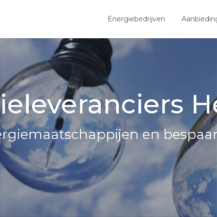
Energiebedrijven
Aanbiedin
ieleveranciers H
nergiemaatschappijen en bespaar