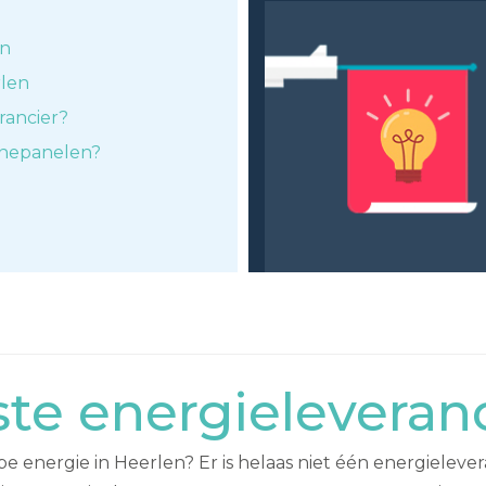
en
rlen
rancier?
nnepanelen?
e energieleveranc
energie in Heerlen? Er is helaas niet één energielevera