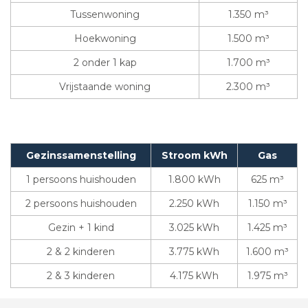
Tussenwoning
1.350 m³
Hoekwoning
1.500 m³
2 onder 1 kap
1.700 m³
Vrijstaande woning
2.300 m³
Gezinssamenstelling
Stroom kWh
Gas
1 persoons huishouden
1.800 kWh
625 m³
2 persoons huishouden
2.250 kWh
1.150 m³
Gezin + 1 kind
3.025 kWh
1.425 m³
2 & 2 kinderen
3.775 kWh
1.600 m³
2 & 3 kinderen
4.175 kWh
1.975 m³