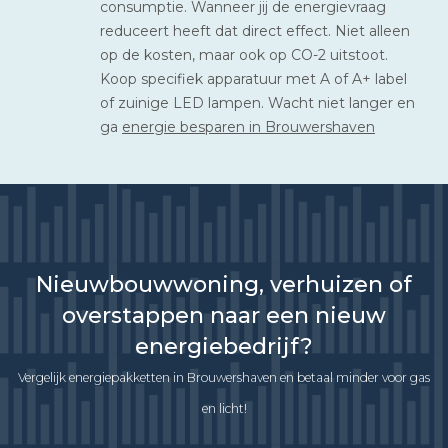
consumptie. Wanneer jij de energievraag
reduceert heeft dat direct effect. Niet alleen
op de kosten, maar ook op CO-2 uitstoot.
Koop specifiek apparatuur met A of A+ label
of zuinige LED lampen. Wacht niet langer en
ga
energie besparen in Brouwershaven
Nieuwbouwwoning, verhuizen of
overstappen naar een nieuw
energiebedrijf?
Vergelijk energiepakketten in Brouwershaven en betaal minder voor gas
en licht!