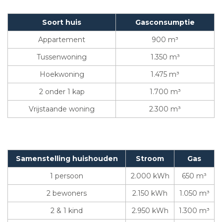
Soort huis
Gasconsumptie
Appartement
900 m³
Tussenwoning
1.350 m³
Hoekwoning
1.475 m³
2 onder 1 kap
1.700 m³
Vrijstaande woning
2.300 m³
Samenstelling huishouden
Stroom
Gas
1 persoon
2.000 kWh
650 m³
2 bewoners
2.150 kWh
1.050 m³
2 & 1 kind
2.950 kWh
1.300 m³