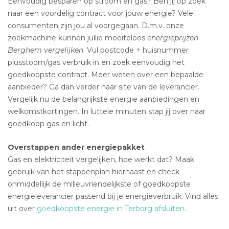
Eenvoudig besparen op stroom en gas? Ben jij op zoek
naar een voordelig contract voor jouw energie? Vele
consumenten zijn jou al voorgegaan. D.m.v. onze
zoekmachine kunnen jullie moeiteloos
energieprijzen
Berghem vergelijken
. Vul postcode + huisnummer
plusstoom/gas verbruik in en zoek eenvoudig het
goedkoopste contract. Meer weten over een bepaalde
aanbieder? Ga dan verder naar site van de leverancier.
Vergelijk nu de belangrijkste energie aanbiedingen en
welkomstkortingen. In luttele minuten stap jij over naar
goedkoop gas en licht.
Overstappen ander energiepakket
Gas en elektriciteit vergelijken, hoe werkt dat? Maak
gebruik van het stappenplan hiernaast en check
onmiddellijk de milieuvriendelijkste of goedkoopste
energieleverancier passend bij je energieverbruik. Vind alles
uit over
goedkoopste energie in Terborg afsluiten
.