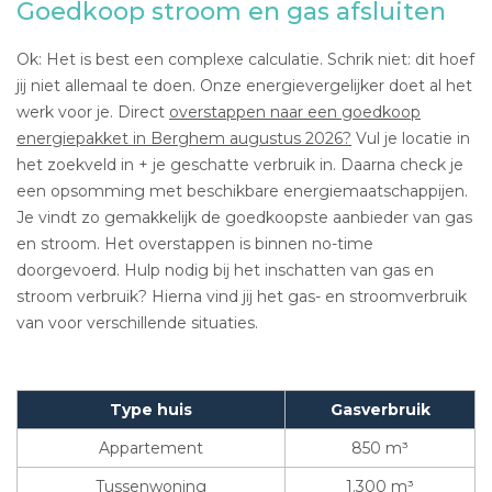
Goedkoop stroom en gas afsluiten
Ok: Het is best een complexe calculatie. Schrik niet: dit hoef
jij niet allemaal te doen. Onze energievergelijker doet al het
werk voor je. Direct
overstappen naar een goedkoop
energiepakket in Berghem augustus 2026?
Vul je locatie in
het zoekveld in + je geschatte verbruik in. Daarna check je
een opsomming met beschikbare energiemaatschappijen.
Je vindt zo gemakkelijk de goedkoopste aanbieder van gas
en stroom. Het overstappen is binnen no-time
doorgevoerd. Hulp nodig bij het inschatten van gas en
stroom verbruik? Hierna vind jij het gas- en stroomverbruik
van voor verschillende situaties.
Type huis
Gasverbruik
Appartement
850 m³
Tussenwoning
1.300 m³