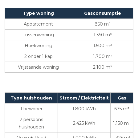
Type woning
Gasconsumptie
Appartement
850 m³
Tussenwoning
1.350 m³
Hoekwoning
1.500 m³
2 onder 1 kap
1.700 m³
Vrijstaande woning
2.100 m³
Type huishouden
Stroom / Elektriciteit
Gas
1 bewoner
1.800 kWh
675 m³
2 persoons
2.425 kWh
1.150 m³
huishouden
Gezin + 1 kind
3.000 kWh
1.325 m³