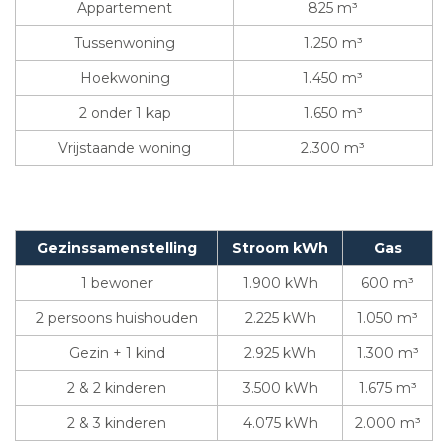
Appartement
825 m³
Tussenwoning
1.250 m³
Hoekwoning
1.450 m³
2 onder 1 kap
1.650 m³
Vrijstaande woning
2.300 m³
Gezinssamenstelling
Stroom kWh
Gas
1 bewoner
1.900 kWh
600 m³
2 persoons huishouden
2.225 kWh
1.050 m³
Gezin + 1 kind
2.925 kWh
1.300 m³
2 & 2 kinderen
3.500 kWh
1.675 m³
2 & 3 kinderen
4.075 kWh
2.000 m³